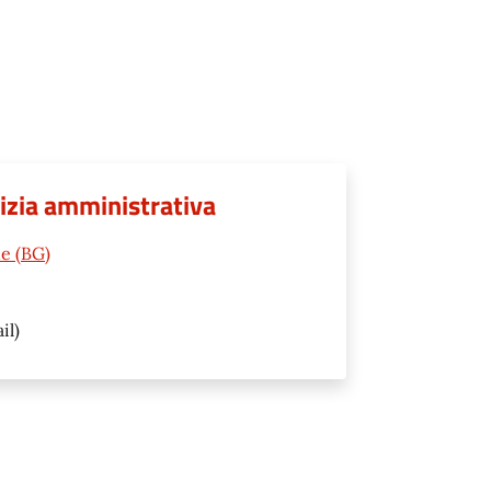
olizia amministrativa
ne (BG)
il)