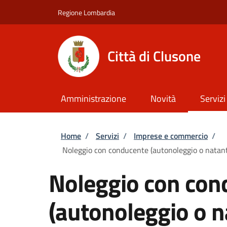
Salta al contenuto principale
Skip to footer content
Regione Lombardia
Città di Clusone
Amministrazione
Novità
Servizi
Briciole di pane
Home
/
Servizi
/
Imprese e commercio
/
Noleggio con conducente (autonoleggio o natanti
Noleggio con con
(autonoleggio o na