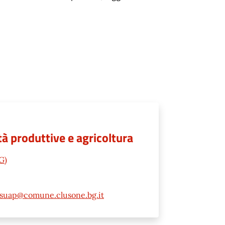
à produttive e agricoltura
G)
suap@comune.clusone.bg.it