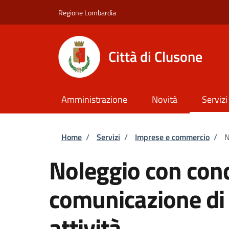
Salta al contenuto principale
Skip to footer content
Regione Lombardia
Città di Clusone
Amministrazione
Novità
Servizi
Briciole di pane
Home
/
Servizi
/
Imprese e commercio
/
N
Noleggio con con
comunicazione di
attività