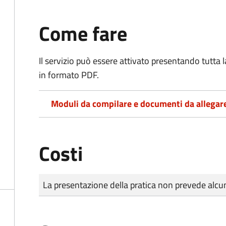
Come fare
Il servizio può essere attivato presentando tutta
in formato PDF.
Moduli da compilare e documenti da allegar
Costi
Tipo di pagamento
Importo
La presentazione della pratica non prevede al