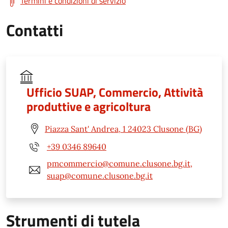
Termini e condizioni di servizio
Contatti
Ufficio SUAP, Commercio, Attività
produttive e agricoltura
Piazza Sant' Andrea, 1 24023 Clusone (BG)
+39 0346 89640
pmcommercio@comune.clusone.bg.it,
suap@comune.clusone.bg.it
Strumenti di tutela