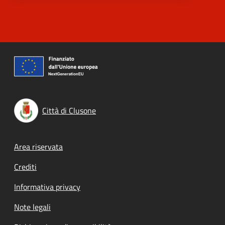
Città di Clusone
Footer menu
Area riservata
Crediti
Informativa privacy
Note legali