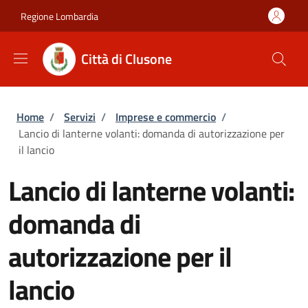
Salta al contenuto principale
Skip to footer content
Regione Lombardia
Città di Clusone
Briciole di pane
Home
/
Servizi
/
Imprese e commercio
/
Lancio di lanterne volanti: domanda di autorizzazione per
il lancio
Lancio di lanterne volanti:
domanda di
autorizzazione per il
lancio