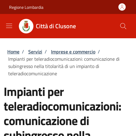
Salta al contenuto principale
Skip to footer content
Regione Lombardia
Città di Clusone
Briciole di pane
Home
/
Servizi
/
Imprese e commercio
/
Impianti per teleradiocomunicazioni: comunicazione di
subingresso nella titolarità di un impianto di
teleradiocomunicazione
Impianti per
teleradiocomunicazioni:
comunicazione di
subingresso nella