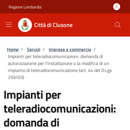
Salta al contenuto principale
Skip to footer content
Regione Lombardia
Città di Clusone
Briciole di pane
Home
/
Servizi
/
Imprese e commercio
/
Impianti per teleradiocomunicazioni: domanda di
autorizzazione per l'installazione o la modifica di un
impianto di teleradiocomunicazione (art. 44 del D.Lgs
259/03)
Impianti per
teleradiocomunicazioni:
domanda di