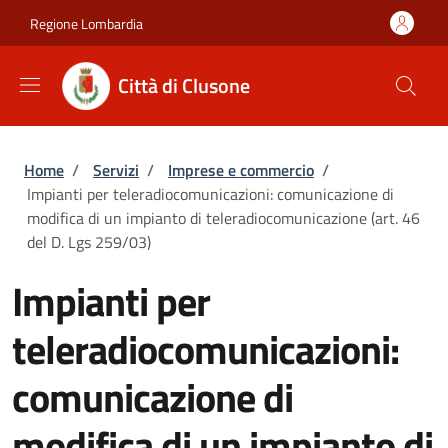
Salta al contenuto principale
Skip to footer content
Regione Lombardia
Città di Clusone
Briciole di pane
Home
/
Servizi
/
Imprese e commercio
/
Impianti per teleradiocomunicazioni: comunicazione di
modifica di un impianto di teleradiocomunicazione (art. 46
del D. Lgs 259/03)
Impianti per
teleradiocomunicazioni:
comunicazione di
modifica di un impianto di