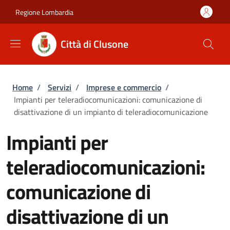
Salta al contenuto principale
Skip to footer content
Regione Lombardia
Città di Clusone
Briciole di pane
Home
/
Servizi
/
Imprese e commercio
/
Impianti per teleradiocomunicazioni: comunicazione di
disattivazione di un impianto di teleradiocomunicazione
Impianti per
teleradiocomunicazioni:
comunicazione di
disattivazione di un