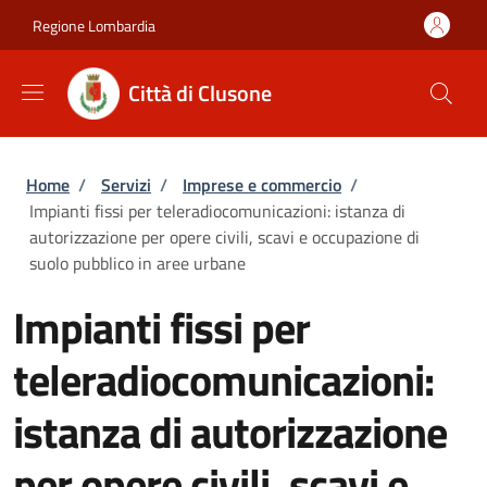
Salta al contenuto principale
Skip to footer content
Regione Lombardia
Città di Clusone
Briciole di pane
Home
/
Servizi
/
Imprese e commercio
/
Impianti fissi per teleradiocomunicazioni: istanza di
autorizzazione per opere civili, scavi e occupazione di
suolo pubblico in aree urbane
Impianti fissi per
teleradiocomunicazioni:
istanza di autorizzazione
per opere civili, scavi e