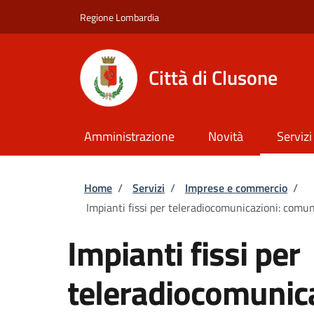
Salta al contenuto principale
Skip to footer content
Regione Lombardia
Città di Clusone
Amministrazione
Novità
Servizi
Briciole di pane
Home
/
Servizi
/
Imprese e commercio
/
Impianti fissi per teleradiocomunicazioni: comun
Impianti fissi per
teleradiocomunica