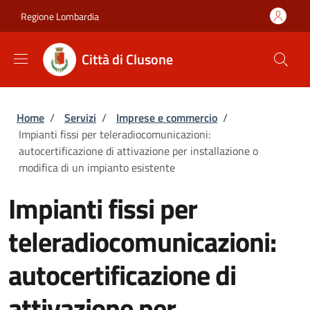
Salta al contenuto principale
Skip to footer content
Regione Lombardia
Città di Clusone
Briciole di pane
Home
/
Servizi
/
Imprese e commercio
/
Impianti fissi per teleradiocomunicazioni:
autocertificazione di attivazione per installazione o
modifica di un impianto esistente
Impianti fissi per
teleradiocomunicazioni:
autocertificazione di
attivazione per