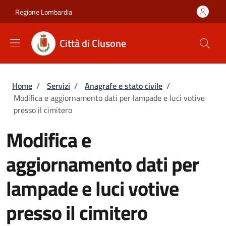
Salta al contenuto principale
Skip to footer content
Regione Lombardia
Città di Clusone
Briciole di pane
Home
/
Servizi
/
Anagrafe e stato civile
/
Modifica e aggiornamento dati per lampade e luci votive
presso il cimitero
Modifica e
aggiornamento dati per
lampade e luci votive
presso il cimitero