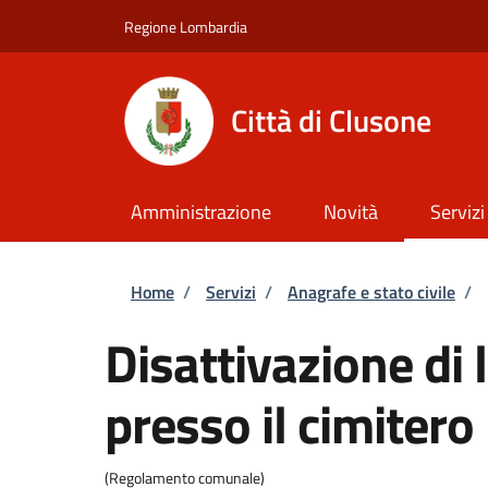
Salta al contenuto principale
Skip to footer content
Regione Lombardia
Città di Clusone
Amministrazione
Novità
Servizi
Briciole di pane
Home
/
Servizi
/
Anagrafe e stato civile
/
Disattivazione di 
presso il cimitero
(Regolamento comunale)