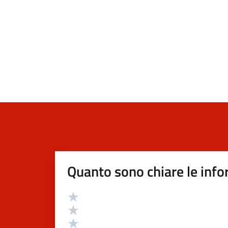
Quanto sono chiare le info
Valutazione
Valuta 5 stelle su 5
Valuta 4 stelle su 5
Valuta 3 stelle su 5