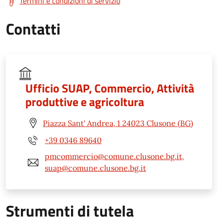
Termini e condizioni di servizio
Contatti
Ufficio SUAP, Commercio, Attività
produttive e agricoltura
Piazza Sant' Andrea, 1 24023 Clusone (BG)
+39 0346 89640
pmcommercio@comune.clusone.bg.it,
suap@comune.clusone.bg.it
Strumenti di tutela