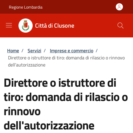
Salta al contenuto principale
Skip to footer content
Regione Lombardia
Città di Clusone
Briciole di pane
Home
/
Servizi
/
Imprese e commercio
/
Direttore o istruttore di tiro: domanda di rilascio o rinnovo
dell'autorizzazione
Direttore o istruttore di
tiro: domanda di rilascio o
rinnovo
dell'autorizzazione