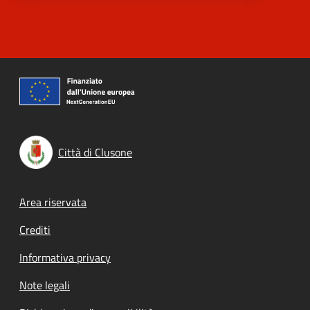
Città di Clusone
Footer menu
Area riservata
Crediti
Informativa privacy
Note legali