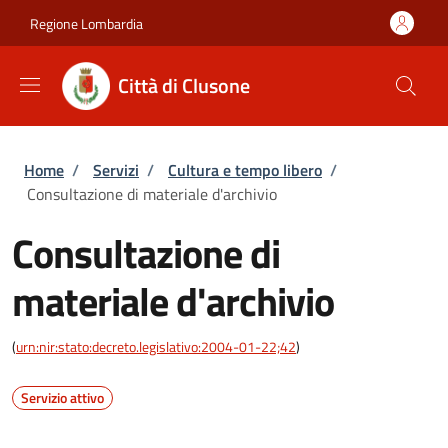
Salta al contenuto principale
Skip to footer content
Regione Lombardia
Città di Clusone
Briciole di pane
Home
/
Servizi
/
Cultura e tempo libero
/
Consultazione di materiale d'archivio
Consultazione di
materiale d'archivio
(
urn:nir:stato:decreto.legislativo:2004-01-22;42
)
Servizio attivo