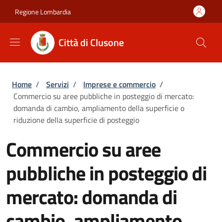
Salta al contenuto principale
Skip to footer content
Regione Lombardia
Città di Clusone
Briciole di pane
Home
/
Servizi
/
Imprese e commercio
/
Commercio su aree pubbliche in posteggio di mercato:
domanda di cambio, ampliamento della superficie o
riduzione della superficie di posteggio
Commercio su aree
pubbliche in posteggio di
mercato: domanda di
cambio, ampliamento