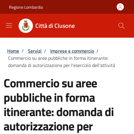
Salta al contenuto principale
Skip to footer content
Regione Lombardia
Città di Clusone
Briciole di pane
Home
/
Servizi
/
Imprese e commercio
/
Commercio su aree pubbliche in forma itinerante:
domanda di autorizzazione per l'esercizio dell'attività
Commercio su aree
pubbliche in forma
itinerante: domanda di
autorizzazione per