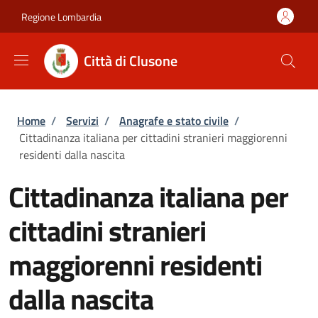
Salta al contenuto principale
Skip to footer content
Regione Lombardia
Città di Clusone
Briciole di pane
Home
/
Servizi
/
Anagrafe e stato civile
/
Cittadinanza italiana per cittadini stranieri maggiorenni
residenti dalla nascita
Cittadinanza italiana per
cittadini stranieri
maggiorenni residenti
dalla nascita