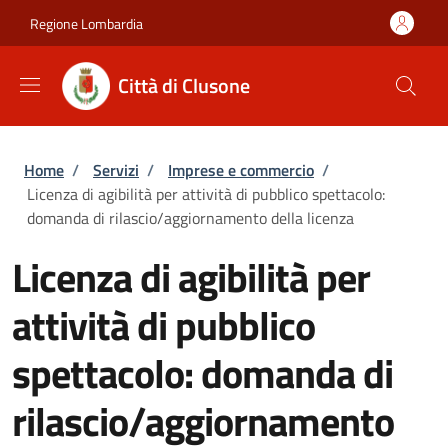
Salta al contenuto principale
Skip to footer content
Regione Lombardia
Città di Clusone
Briciole di pane
Home
/
Servizi
/
Imprese e commercio
/
Licenza di agibilità per attività di pubblico spettacolo:
domanda di rilascio/aggiornamento della licenza
Licenza di agibilità per
attività di pubblico
spettacolo: domanda di
rilascio/aggiornamento