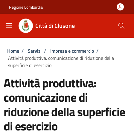
Salta al contenuto principale
Skip to footer content
Regione Lombardia
Città di Clusone
Briciole di pane
Home
/
Servizi
/
Imprese e commercio
/
Attività produttiva: comunicazione di riduzione della
superficie di esercizio
Attività produttiva:
comunicazione di
riduzione della superficie
di esercizio