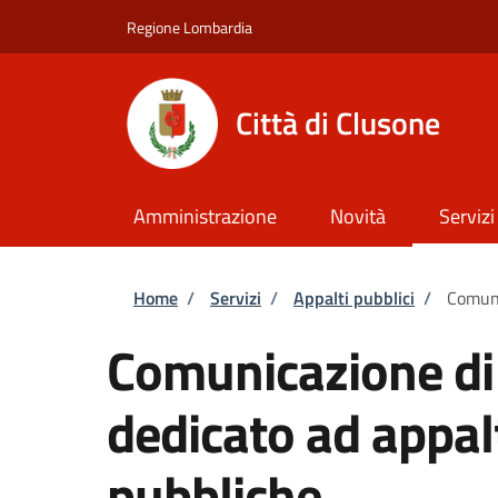
Salta al contenuto principale
Skip to footer content
Regione Lombardia
Città di Clusone
Amministrazione
Novità
Servizi
Briciole di pane
Home
/
Servizi
/
Appalti pubblici
/
Comuni
Comunicazione di
dedicato ad appa
pubbliche