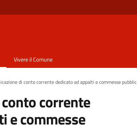
Vivere il Comune
cazione di conto corrente dedicato ad appalti e commesse pubbli
 conto corrente
lti e commesse