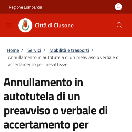
Salta al contenuto principale
Skip to footer content
Regione Lombardia
Città di Clusone
Briciole di pane
Home
/
Servizi
/
Mobilità e trasporti
/
Annullamento in autotutela di un preavviso o verbale di
accertamento per inesattezze
Annullamento in
autotutela di un
preavviso o verbale di
accertamento per