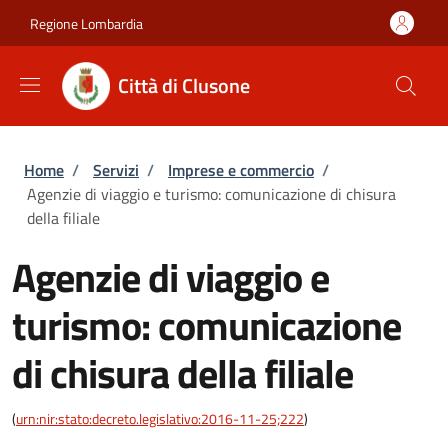
Salta al contenuto principale
Skip to footer content
Regione Lombardia
Città di Clusone
Briciole di pane
Home
/
Servizi
/
Imprese e commercio
/
Agenzie di viaggio e turismo: comunicazione di chisura
della filiale
Agenzie di viaggio e
turismo: comunicazione
di chisura della filiale
(
urn:nir:stato:decreto.legislativo:2016-11-25;222
)