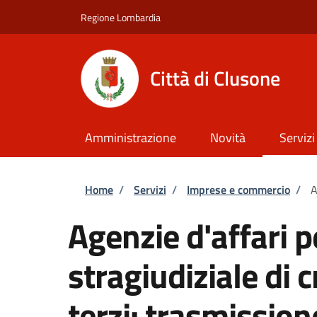
Salta al contenuto principale
Skip to footer content
Regione Lombardia
Città di Clusone
Amministrazione
Novità
Servizi
Briciole di pane
Home
/
Servizi
/
Imprese e commercio
/
A
Agenzie d'affari 
stragiudiziale di c
terzi: trasmission