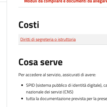
Moduli da compilare e documenti da allegar
Costi
Tipo di pagamento
Importo
Diritti di segreteria o istruttoria
Cosa serve
Per accedere al servizio, assicurati di avere:
SPID (sistema pubblico di identità digitale), ca
nazionale dei servizi (CNS)
tutta la documentazione prevista per la prese