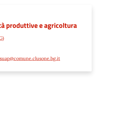
à produttive e agricoltura
G)
suap@comune.clusone.bg.it