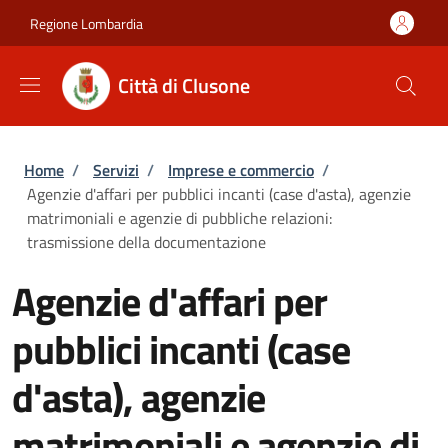
Salta al contenuto principale
Skip to footer content
Regione Lombardia
Città di Clusone
Briciole di pane
Home
/
Servizi
/
Imprese e commercio
/
Agenzie d'affari per pubblici incanti (case d'asta), agenzie
matrimoniali e agenzie di pubbliche relazioni:
trasmissione della documentazione
Agenzie d'affari per
pubblici incanti (case
d'asta), agenzie
matrimoniali e agenzie di