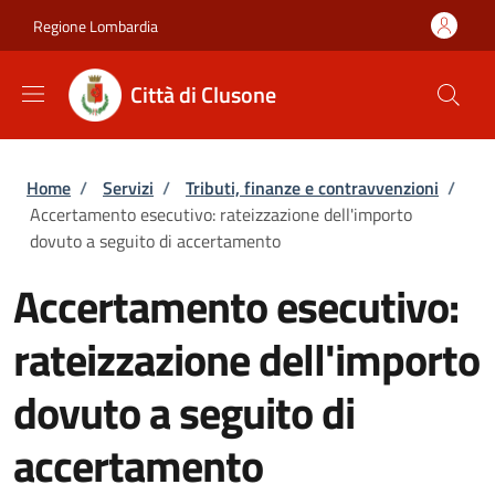
Salta al contenuto principale
Skip to footer content
Regione Lombardia
Città di Clusone
Briciole di pane
Home
/
Servizi
/
Tributi, finanze e contravvenzioni
/
Accertamento esecutivo: rateizzazione dell'importo
dovuto a seguito di accertamento
Accertamento esecutivo:
rateizzazione dell'importo
dovuto a seguito di
accertamento