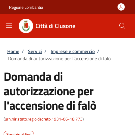
Salta al contenuto principale
Skip to footer content
Regione Lombardia
Città di Clusone
Briciole di pane
Home
/
Servizi
/
Imprese e commercio
/
Domanda di autorizzazione per l'accensione di falò
Domanda di
autorizzazione per
l'accensione di falò
(
urn:nir:stato:regio.decreto:1931-06-18;773
)
Servizio attivo