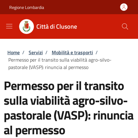
Salta al contenuto principale
Skip to footer content
Regione Lombardia
Città di Clusone
Briciole di pane
Home
/
Servizi
/
Mobilità e trasporti
/
Permesso per il transito sulla viabilità agro-silvo-
pastorale (VASP): rinuncia al permesso
Permesso per il transito
sulla viabilità agro-silvo-
pastorale (VASP): rinuncia
al permesso