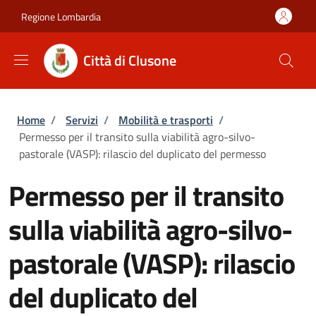
Salta al contenuto principale
Skip to footer content
Regione Lombardia
Città di Clusone
Briciole di pane
Home
/
Servizi
/
Mobilità e trasporti
/
Permesso per il transito sulla viabilità agro-silvo-
pastorale (VASP): rilascio del duplicato del permesso
Permesso per il transito
sulla viabilità agro-silvo-
pastorale (VASP): rilascio
del duplicato del