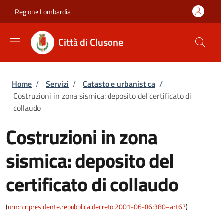
Salta al contenuto principale
Skip to footer content
Regione Lombardia
Città di Clusone
Briciole di pane
Home
/
Servizi
/
Catasto e urbanistica
/
Costruzioni in zona sismica: deposito del certificato di
collaudo
Costruzioni in zona
sismica: deposito del
certificato di collaudo
(
urn:nir:presidente.repubblica:decreto:2001-06-06;380~art67
)