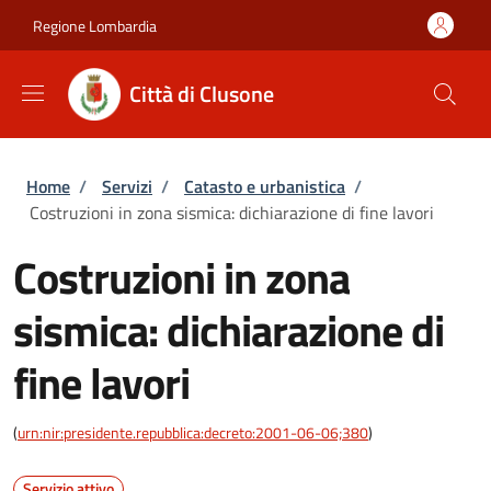
Salta al contenuto principale
Skip to footer content
Regione Lombardia
Città di Clusone
Briciole di pane
Home
/
Servizi
/
Catasto e urbanistica
/
Costruzioni in zona sismica: dichiarazione di fine lavori
Costruzioni in zona
sismica: dichiarazione di
fine lavori
(
urn:nir:presidente.repubblica:decreto:2001-06-06;380
)
Servizio attivo