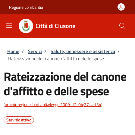
Salta al contenuto principale
Skip to footer content
Regione Lombardia
Città di Clusone
Briciole di pane
Home
/
Servizi
/
Salute, benessere e assistenza
/
Rateizzazione del canone d'affitto e delle spese
Rateizzazione del canone
d'affitto e delle spese
(
urn:nir:regione.lombardia:legge:2009-12-04;27~art34
)
Servizio attivo