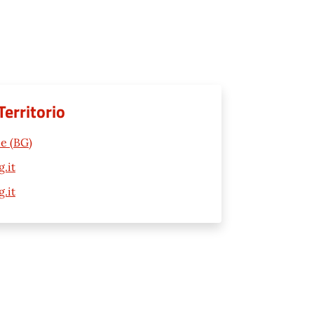
Territorio
ne (BG)
.it
.it