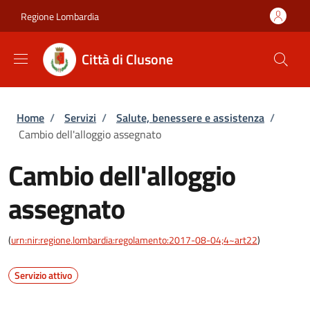
Salta al contenuto principale
Skip to footer content
Regione Lombardia
Città di Clusone
Briciole di pane
Home
/
Servizi
/
Salute, benessere e assistenza
/
Cambio dell'alloggio assegnato
Cambio dell'alloggio
assegnato
(
urn:nir:regione.lombardia:regolamento:2017-08-04;4~art22
)
Servizio attivo