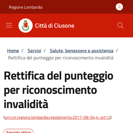
Salta al contenuto principale
Skip to footer content
Regione Lombardia
Città di Clusone
Briciole di pane
Home
/
Servizi
/
Salute, benessere e assistenza
/
Rettifica del punteggio per riconoscimento invalidità
Rettifica del punteggio
per riconoscimento
invalidità
(
urn:nir:regione.lombardia:regolamento:2017-08-04;4~art12
)
Servizio attivo