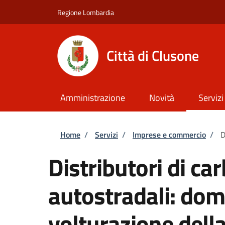
Salta al contenuto principale
Skip to footer content
Regione Lombardia
Città di Clusone
Amministrazione
Novità
Servizi
Briciole di pane
Home
/
Servizi
/
Imprese e commercio
/
D
Distributori di ca
autostradali: dom
volturazione dell