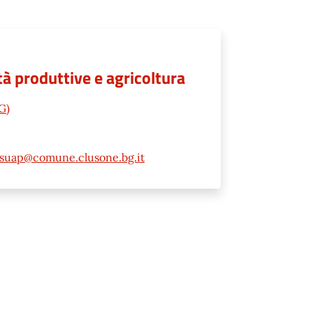
à produttive e agricoltura
G)
suap@comune.clusone.bg.it