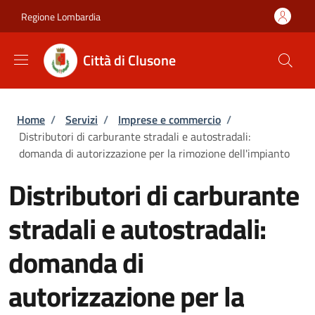
Salta al contenuto principale
Skip to footer content
Regione Lombardia
Città di Clusone
Briciole di pane
Home
/
Servizi
/
Imprese e commercio
/
Distributori di carburante stradali e autostradali:
domanda di autorizzazione per la rimozione dell'impianto
Distributori di carburante
stradali e autostradali:
domanda di
autorizzazione per la