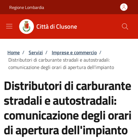
Salta al contenuto principale
Skip to footer content
Regione Lombardia
Città di Clusone
Briciole di pane
Home
/
Servizi
/
Imprese e commercio
/
Distributori di carburante stradali e autostradali:
comunicazione degli orari di apertura dell'impianto
Distributori di carburante
stradali e autostradali:
comunicazione degli orari
di apertura dell'impianto