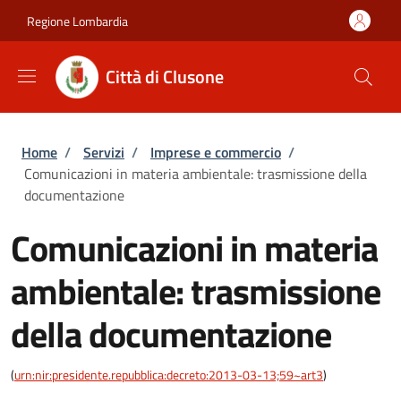
Salta al contenuto principale
Skip to footer content
Regione Lombardia
Città di Clusone
Briciole di pane
Home
/
Servizi
/
Imprese e commercio
/
Comunicazioni in materia ambientale: trasmissione della
documentazione
Comunicazioni in materia
ambientale: trasmissione
della documentazione
(
urn:nir:presidente.repubblica:decreto:2013-03-13;59~art3
)