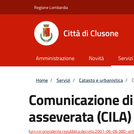
Salta al contenuto principale
Skip to footer content
Regione Lombardia
Città di Clusone
Amministrazione
Novità
Servizi
Briciole di pane
Home
/
Servizi
/
Catasto e urbanistica
/
C
Comunicazione di i
asseverata (CILA)
(
urn:nir:presidente.repubblica:decreto:2001-06-06;380~art