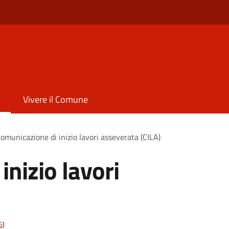
Vivere il Comune
omunicazione di inizio lavori asseverata (CILA)
nizio lavori
6
)