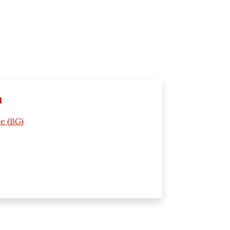
a
ne (BG)