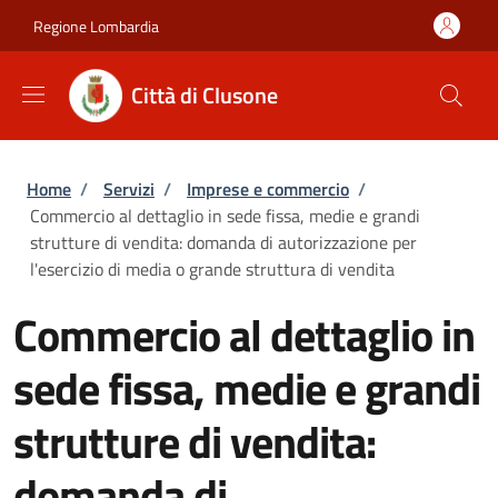
Salta al contenuto principale
Skip to footer content
Regione Lombardia
Città di Clusone
Briciole di pane
Home
/
Servizi
/
Imprese e commercio
/
Commercio al dettaglio in sede fissa, medie e grandi
strutture di vendita: domanda di autorizzazione per
l'esercizio di media o grande struttura di vendita
Commercio al dettaglio in
sede fissa, medie e grandi
strutture di vendita:
domanda di