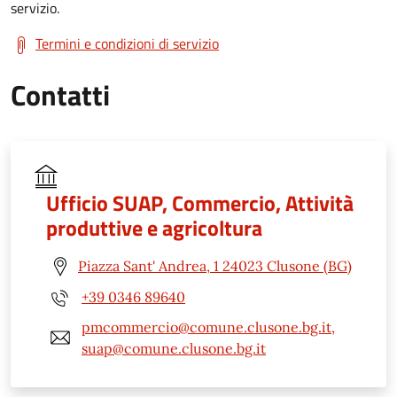
servizio.
Termini e condizioni di servizio
Contatti
Ufficio SUAP, Commercio, Attività
produttive e agricoltura
Piazza Sant' Andrea, 1 24023 Clusone (BG)
+39 0346 89640
pmcommercio@comune.clusone.bg.it,
suap@comune.clusone.bg.it