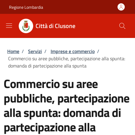
Salta al contenuto principale
Skip to footer content
Regione Lombardia
Città di Clusone
Briciole di pane
Home
/
Servizi
/
Imprese e commercio
/
Commercio su aree pubbliche, partecipazione alla spunta:
domanda di partecipazione alla spunta
Commercio su aree
pubbliche, partecipazione
alla spunta: domanda di
partecipazione alla