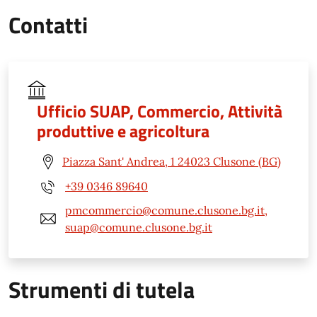
Contatti
Ufficio SUAP, Commercio, Attività
produttive e agricoltura
Piazza Sant' Andrea, 1 24023 Clusone (BG)
+39 0346 89640
pmcommercio@comune.clusone.bg.it,
suap@comune.clusone.bg.it
Strumenti di tutela