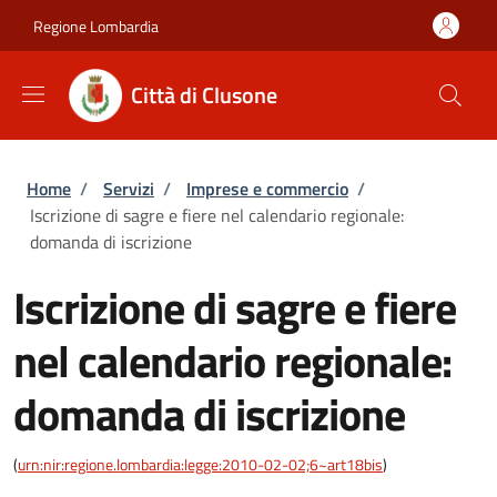
Salta al contenuto principale
Skip to footer content
Regione Lombardia
Città di Clusone
Briciole di pane
Home
/
Servizi
/
Imprese e commercio
/
Iscrizione di sagre e fiere nel calendario regionale:
domanda di iscrizione
Iscrizione di sagre e fiere
nel calendario regionale:
domanda di iscrizione
(
urn:nir:regione.lombardia:legge:2010-02-02;6~art18bis
)