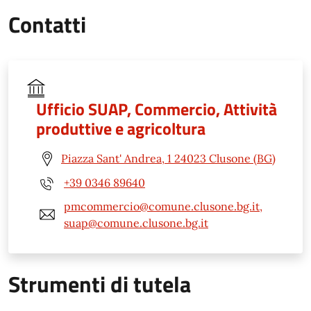
Contatti
Ufficio SUAP, Commercio, Attività
produttive e agricoltura
Piazza Sant' Andrea, 1 24023 Clusone (BG)
+39 0346 89640
pmcommercio@comune.clusone.bg.it,
suap@comune.clusone.bg.it
Strumenti di tutela