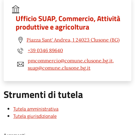
Ufficio SUAP, Commercio, Attività
produttive e agricoltura
Piazza Sant' Andrea, 1 24023 Clusone (BG)
+39 0346 89640
pmcommercio@comune.clusone.bg.it,
suap@comune.clusone.bg.it
Strumenti di tutela
Tutela amministrativa
Tutela giurisdizionale