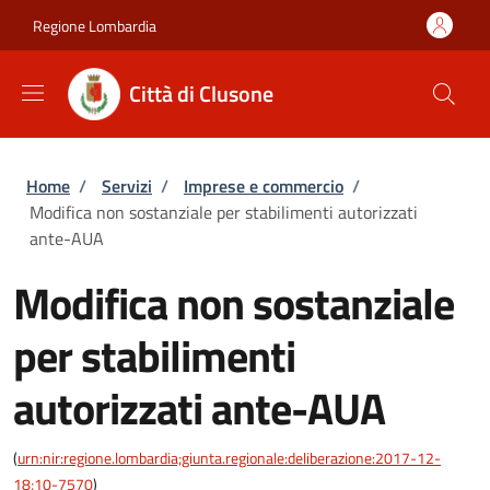
Salta al contenuto principale
Skip to footer content
Regione Lombardia
Città di Clusone
Briciole di pane
Home
/
Servizi
/
Imprese e commercio
/
Modifica non sostanziale per stabilimenti autorizzati
ante-AUA
Modifica non sostanziale
per stabilimenti
autorizzati ante-AUA
(
urn:nir:regione.lombardia;giunta.regionale:deliberazione:2017-12-
18;10-7570
)