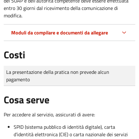
del SUAP e dell'autorità competente deve essere effettuata
entro 30 giorni dal ricevimento della comunicazione di
modifica.
Moduli da compilare e documenti da allegare
Costi
Tipo di pagamento
Importo
La presentazione della pratica non prevede alcun
pagamento
Cosa serve
Per accedere al servizio, assicurati di avere:
SPID (sistema pubblico di identità digitale), carta
d’identità elettronica (CIE) o carta nazionale dei servizi