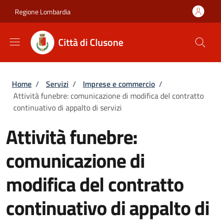
Salta al contenuto principale
Skip to footer content
Regione Lombardia
Città di Clusone
Briciole di pane
Home
/
Servizi
/
Imprese e commercio
/
Attività funebre: comunicazione di modifica del contratto
continuativo di appalto di servizi
Attività funebre:
comunicazione di
modifica del contratto
continuativo di appalto di