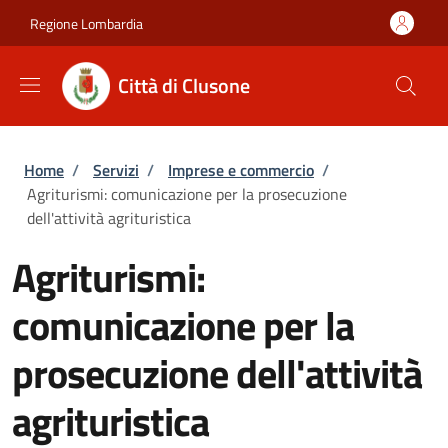
Salta al contenuto principale
Skip to footer content
Regione Lombardia
Città di Clusone
Briciole di pane
Home
/
Servizi
/
Imprese e commercio
/
Agriturismi: comunicazione per la prosecuzione
dell'attività agrituristica
Agriturismi:
comunicazione per la
prosecuzione dell'attività
agrituristica