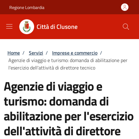
Salta al contenuto principale
Skip to footer content
Regione Lombardia
Città di Clusone
Briciole di pane
Home
/
Servizi
/
Imprese e commercio
/
Agenzie di viaggio e turismo: domanda di abilitazione per
l'esercizio dell'attività di direttore tecnico
Agenzie di viaggio e
turismo: domanda di
abilitazione per l'esercizio
dell'attività di direttore