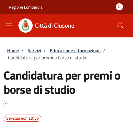
Salta al contenuto principale
Skip to footer content
Regione Lombardia
Città di Clusone
Briciole di pane
Home
/
Servizi
/
Educazione e formazione
/
Candidatura per premi o borse di studio
Candidatura per premi o
borse di studio
(-)
Servizio non attivo