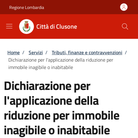
Salta al contenuto principale
Skip to footer content
Regione Lombardia
Città di Clusone
Briciole di pane
Home
/
Servizi
/
Tributi, finanze e contravvenzioni
/
Dichiarazione per l'applicazione della riduzione per
immobile inagibile o inabitabile
Dichiarazione per
l'applicazione della
riduzione per immobile
inagibile o inabitabile