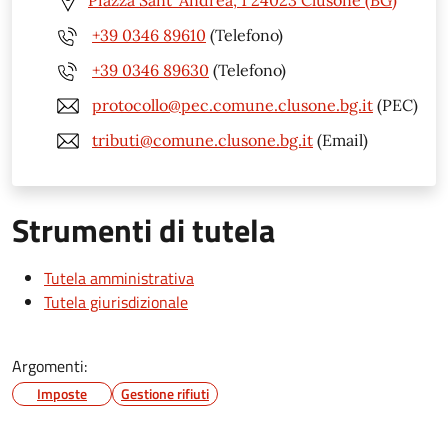
Piazza Sant' Andrea, 1 24023 Clusone (BG)
+39 0346 89610
(Telefono)
+39 0346 89630
(Telefono)
protocollo@pec.comune.clusone.bg.it
(PEC)
tributi@comune.clusone.bg.it
(Email)
Strumenti di tutela
Tutela amministrativa
Tutela giurisdizionale
Argomenti:
Imposte
Gestione rifiuti