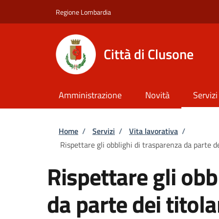
Salta al contenuto principale
Skip to footer content
Regione Lombardia
Città di Clusone
Amministrazione
Novità
Servizi
Briciole di pane
Home
/
Servizi
/
Vita lavorativa
/
Rispettare gli obblighi di trasparenza da parte de
Rispettare gli obb
da parte dei titolar