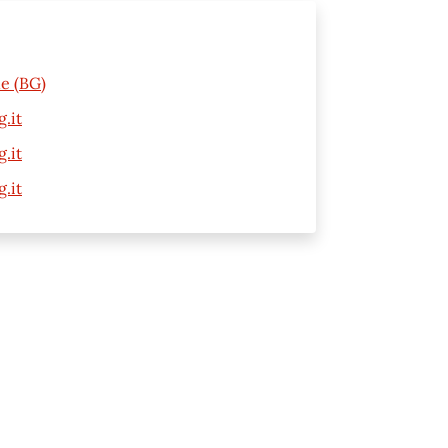
ne (BG)
.it
.it
.it